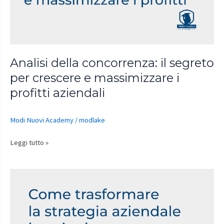
per
crescere
e
massimizzare
i
Analisi della concorrenza: il segreto
profitti
per crescere e massimizzare i
aziendali
profitti aziendali
Modi Nuovi Academy
/
modlake
Leggi tutto »
Come
trasformare
la
strategia
aziendale