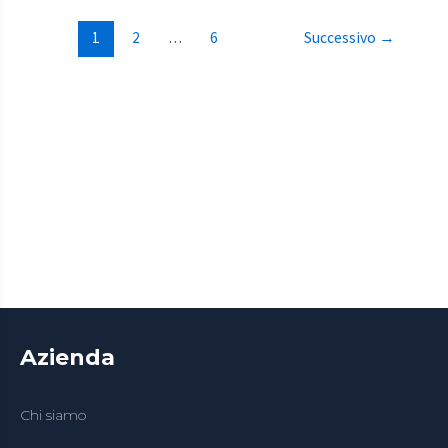
1
2
…
6
Successivo
→
Azienda
Chi siamo