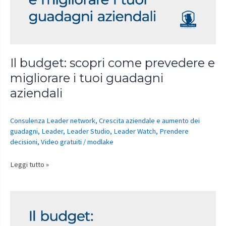
e
migliorare
i
tuoi
guadagni
Il budget: scopri come prevedere e
aziendali
migliorare i tuoi guadagni
aziendali
Consulenza Leader network
,
Crescita aziendale e aumento dei
guadagni
,
Leader
,
Leader Studio
,
Leader Watch
,
Prendere
decisioni
,
Video gratuiti
/
modlake
Leggi tutto »
Il
budget:
scopri