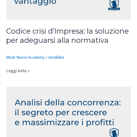
adeguarsi
alla
normativa
Codice crisi d’Impresa: la soluzione
per adeguarsi alla normativa
Modi Nuovi Academy
/
modlake
Leggi tutto »
Analisi
della
concorrenza:
il
segreto
per
crescere