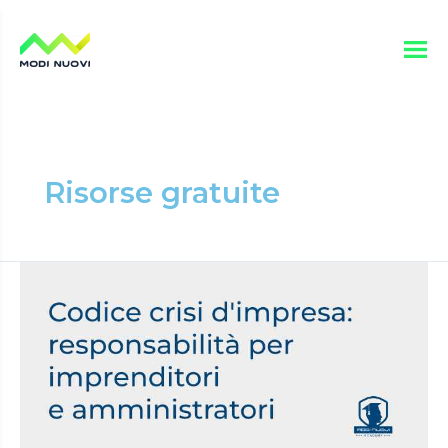
Vai
Paginazione
al
articoli
contenuto
Risorse gratuite
Codice
Crisi
d’Impresa:
responsabilità
per
imprenditori
e
amministratori