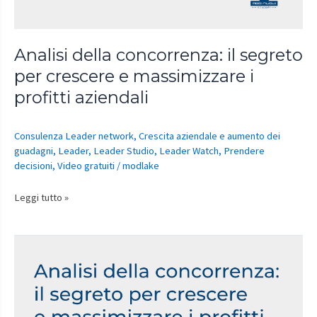
e
massimizzare
i
Analisi della concorrenza: il segreto
profitti
per crescere e massimizzare i
aziendali
profitti aziendali
Consulenza Leader network
,
Crescita aziendale e aumento dei
guadagni
,
Leader
,
Leader Studio
,
Leader Watch
,
Prendere
decisioni
,
Video gratuiti
/
modlake
Leggi tutto »
Analisi
della
concorrenza:
il
segreto