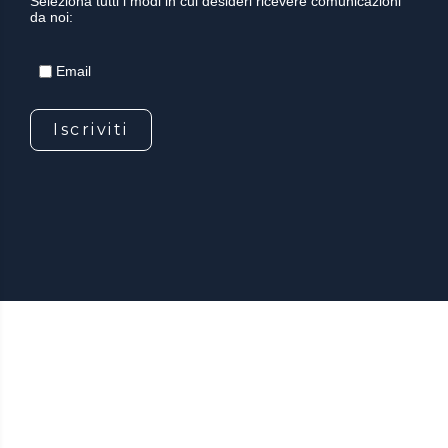
Seleziona tutti i modi in cui desideri ricevere comunicazioni
da noi:
Email