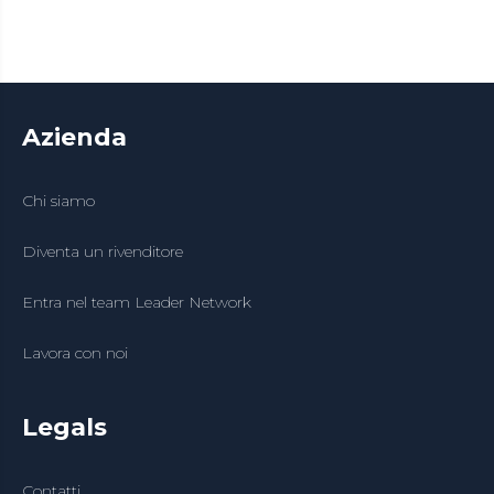
Azienda
Chi siamo
Diventa un rivenditore
Entra nel team Leader Network
Lavora con noi
Legals
Contatti